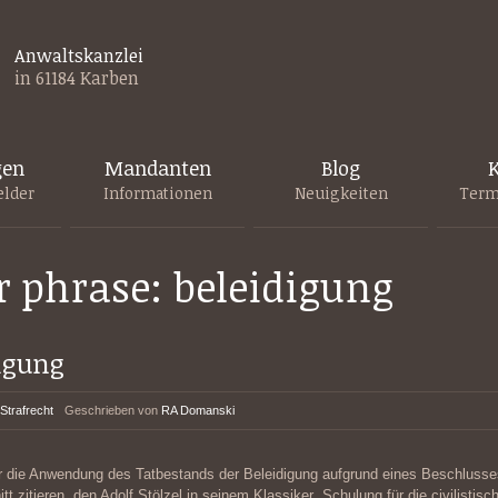
Anwaltskanzlei
in 61184 Karben
gen
Mandanten
Blog
K
elder
Informationen
Neuigkeiten
Term
r phrase: beleidigung
digung
Strafrecht
Geschrieben von
RA Domanski
 die Anwendung des Tatbestands der Beleidigung aufgrund eines Beschlusse
t zitieren, den Adolf Stölzel in seinem Klassiker „Schulung für die civilistisc