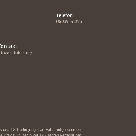
Telefon
06039-41375
ontakt
invereinbarung
s des LG Berlin jüngst an Fahrt aufgenommen
he Praxis“ in Berlin vor 125 Jahren verfasst hat.