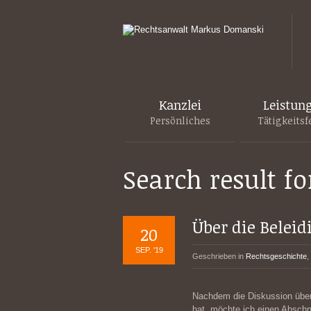
Kanzlei
Leistun
Persönliches
Tätigkeitsf
Search result fo
Über die Belei
20
SEP. '19
Geschrieben in
Rechtsgeschichte
,
Nachdem die Diskussion über
hat, möchte ich einen Abschnit