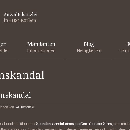
Anwaltskanzlei
in 61184 Karben
gen
Mandanten
Blog
K
elder
Informationen
Neuigkeiten
Term
nskandal
enskandal
ieben von
RA Domanski
 berichtet über den
Spendenskandal eines großen Youtube-Stars
, der mir 
Hilfsorganisation Spenden gesammelt, diese Spenden jedoch nicht dem 