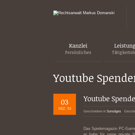
Kanzlei
Leistun
Persönliches
Tätigkeitsf
Youtube Spende
Youtube Spend
03
DEZ. '23
Geschrieben in
Sonstiges
Geschr
Das Spielemagazin PC-Games
er habe für seine private 