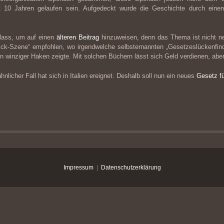
t 10 Jahren gelaufen sein. Aufgedeckt wurde die Geschichte durch ein
lass, um auf einen
älteren Beitrag
hinzuweisen, denn das Thema ist nicht n
rick-Szene“ empfohlen, wo irgendwelche selbsternannten „Gesetzeslückenfind
ein winziger Haken zeigte. Mit solchen Büchern lässt sich Geld verdienen, abe
nlicher Fall hat sich in Italien ereignet. Deshalb soll nun ein neues
Gesetz f
Impressum
|
Datenschutzerklärung