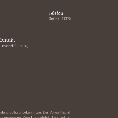
Telefon
06039-41375
ontakt
invereinbarung
bislang völlig unbekannt war. Der Vorwurf lautet,
angepriesenen Zweck zugeführt. Das soll so